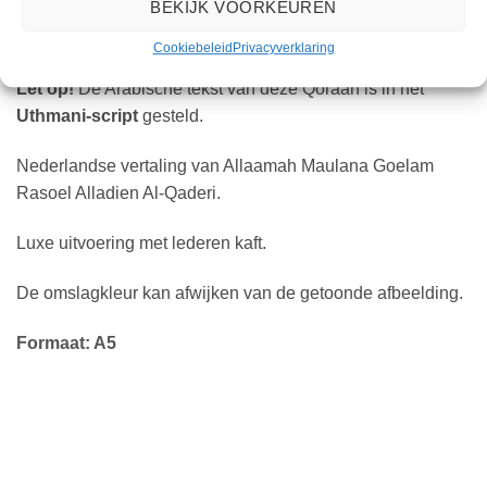
BEKIJK VOORKEUREN
EXTRA INFORMATIE
Cookiebeleid
Privacyverklaring
Let op!
De Arabische tekst van deze Qoraan is in het
Uthmani-script
gesteld.
Nederlandse vertaling van Allaamah Maulana Goelam
Rasoel Alladien Al-Qaderi.
Luxe uitvoering met lederen kaft.
De omslagkleur kan afwijken van de getoonde afbeelding.
Formaat: A5