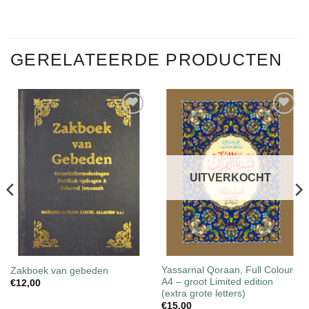
GERELATEERDE PRODUCTEN
Toevoegen
Toevoegen
aan
aan
wenslijst
wenslijst
UITVERKOCHT
Yassarnal Qoraan, Full Colour
Zakboek van gebeden
A4 – groot Limited edition
€
12,00
(extra grote letters)
€
15,00