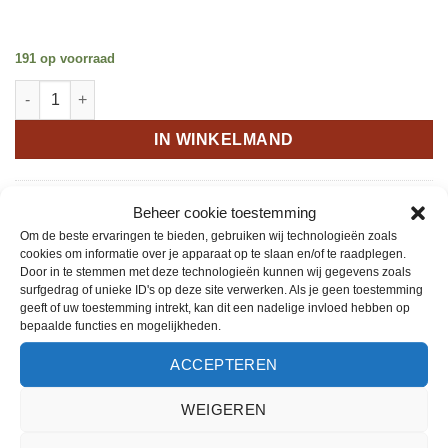
191 op voorraad
De heilige Qoraan -- Uthmani-script -- met Nederlandse vertalin
IN WINKELMAND
Artikelcode:
QRN-413
Beheer cookie toestemming
Categorie:
Qoraan
Om de beste ervaringen te bieden, gebruiken wij technologieën zoals
cookies om informatie over je apparaat op te slaan en/of te raadplegen.
Trefwoorden:
Ahli Soennat
,
Ahmad Raza
,
Ala Hazrat
,
Alladien
,
Arabisch
,
Door in te stemmen met deze technologieën kunnen wij gegevens zoals
Dilara
,
Goelam Rasoel
,
Hanafi
,
heilige Qoran
,
Kanzul Iman
,
Kora
,
surfgedrag of unieke ID's op deze site verwerken. Als je geen toestemming
Koraan
,
Koran
,
Nederlands
,
Othmani
,
Qoraan
,
Quran
,
Soenni
,
Sunni
,
geeft of uw toestemming intrekt, kan dit een nadelige invloed hebben op
Usmani
,
Uthmani
,
Uthmani-script
,
Vertaling
bepaalde functies en mogelijkheden.
ACCEPTEREN
WEIGEREN
BESCHRIJVING