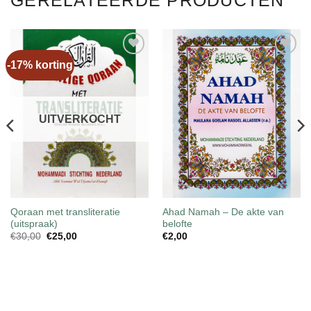
-17% korting
Toevoegen
Toevoegen
aan
aan
wenslijst
wenslijst
UITVERKOCHT
Qoraan met transliteratie
Ahad Namah – De akte van
(uitspraak)
belofte
Oorspronkelijke
Huidige
€
30,00
€
25,00
€
2,00
prijs
prijs
was:
is:
€30,00.
€25,00.