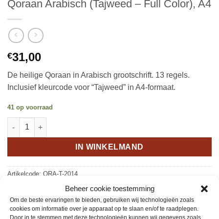
Qoraan Arabisch (Tajweed – Full Color), A4
31,00
€
De heilige Qoraan in Arabisch grootschrift. 13 regels.
Inclusief kleurcode voor “Tajweed” in A4-formaat.
41 op voorraad
Qoraan Arabisch (Tajweed - Full Color), A4 aantal
IN WINKELMAND
Artikelcode:
QRA-T-2014
Beheer cookie toestemming
Categorie:
Qoraan
Om de beste ervaringen te bieden, gebruiken wij technologieën zoals
Trefwoorden:
Arabisch
,
Kleur
,
Koran
,
Qoraan
,
Tajweed
cookies om informatie over je apparaat op te slaan en/of te raadplegen.
Door in te stemmen met deze technologieën kunnen wij gegevens zoals