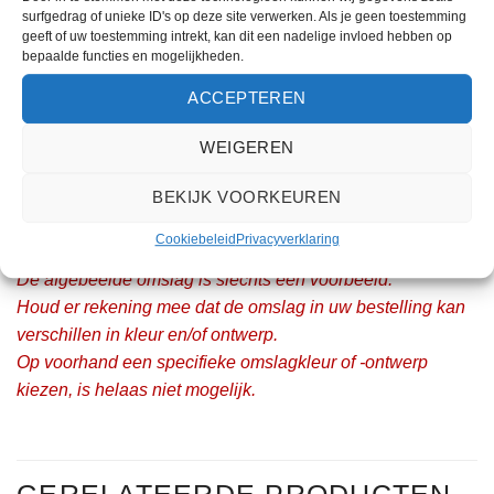
surfgedrag of unieke ID's op deze site verwerken. Als je geen toestemming
geeft of uw toestemming intrekt, kan dit een nadelige invloed hebben op
bepaalde functies en mogelijkheden.
ACCEPTEREN
BESCHRIJVING
WEIGEREN
EXTRA INFORMATIE
BEKIJK VOORKEUREN
De heilige Qoraan in Arabisch grootschrift. 13 regels.
Inclusief kleurcode voor “Tajweed”, A4-formaat.
Cookiebeleid
Privacyverklaring
De afgebeelde omslag is slechts een voorbeeld.
Houd er rekening mee dat de omslag in uw bestelling kan
verschillen in kleur en/of ontwerp.
Op voorhand een specifieke omslagkleur of -ontwerp
kiezen, is helaas niet mogelijk.
GERELATEERDE PRODUCTEN