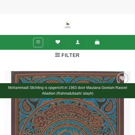
Ga
naar
inhoud
FILTER
Mohammadi Stichting is opgericht in 1983 door Maulana Goelam Rasoel
Toevoegen
Alladien (Rahmatullaahi 'alayh)
aan
wenslijst