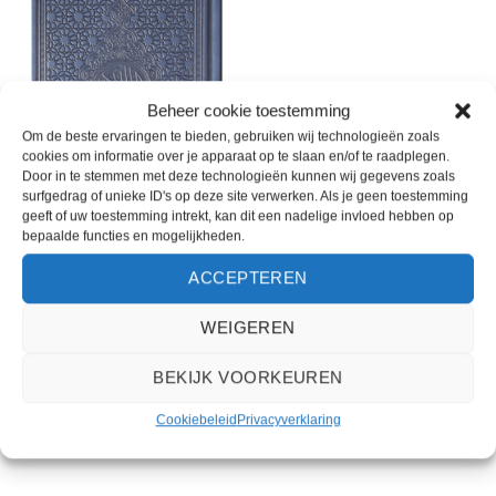
Toevoegen
aan
wenslijst
Beheer cookie toestemming
Om de beste ervaringen te bieden, gebruiken wij technologieën zoals
cookies om informatie over je apparaat op te slaan en/of te raadplegen.
Door in te stemmen met deze technologieën kunnen wij gegevens zoals
surfgedrag of unieke ID's op deze site verwerken. Als je geen toestemming
geeft of uw toestemming intrekt, kan dit een nadelige invloed hebben op
bepaalde functies en mogelijkheden.
NIEUW
De heilige Qoraan — Uthmani-
script — met Nederlandse
ACCEPTEREN
vertaling
€
35,00
WEIGEREN
BEKIJK VOORKEUREN
Cookiebeleid
Privacyverklaring
OVER DE STICHTING