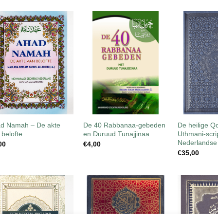
Toevoegen
Toevoegen
aan
aan
wenslijst
wenslijst
+
+
+
OP VOORRAAD
NIEUW
d Namah – De akte
De 40 Rabbanaa-gebeden
De heilige 
 belofte
en Duruud Tunajjinaa
Uthmani-scri
Nederlandse 
00
€
4,00
€
35,00
Toevoegen
Toevoegen
aan
aan
wenslijst
wenslijst