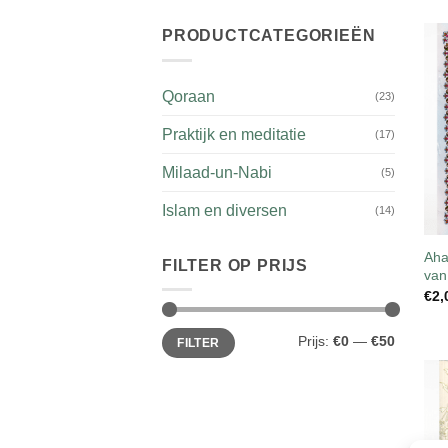
PRODUCTCATEGORIEËN
Qoraan
(23)
Praktijk en meditatie
(17)
Milaad-un-Nabi
(5)
Islam en diversen
(14)
Aha
FILTER OP PRIJS
van
€
2,
Min.
Max.
Prijs:
€0
—
€50
FILTER
prijs
prijs