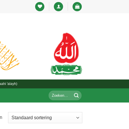
ahi 'alayh)
Zoeken
T
naar:
en