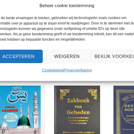
Beheer cookie toestemming
UITVERKOCHT
UITVE
de beste ervaringen te bieden, gebruiken wij technologieën zoals cookies om
ormatie over je apparaat op te slaan en/of te raadplegen. Door in te stemmen met d
hnologieën kunnen wij gegevens zoals surfgedrag of unieke ID's op deze site
+
+
+
werken. Als je geen toestemming geeft of uw toestemming intrekt, kan dit een nade
loed hebben op bepaalde functies en mogelijkheden.
 vertaling van de
Qoraan (Arabisch-
Qoraan Arab
lige Qoraan
Nederlands) A4
Nederlands (
00
€
25,00
€
10,00
ACCEPTEREN
WEIGEREN
BEKIJK VOORKE
Cookiebeleid
Privacyverklaring
Toevoegen
Toevoegen
aan
aan
wenslijst
wenslijst