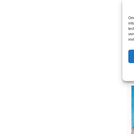
Om 
inf
tec
ver
inv
Een
hei
€
9,