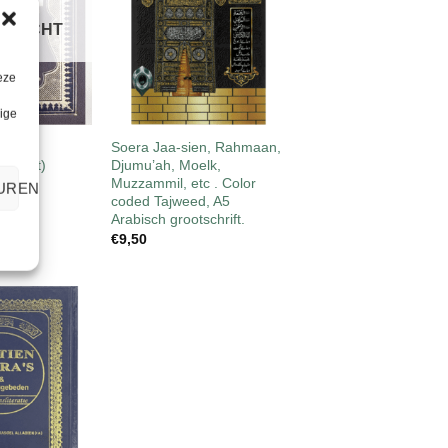
RKOCHT
eze
+
lige
NIEUW
isch-
Soera Jaa-sien, Rahmaan,
pocket)
Djumu’ah, Moelk,
Muzzammil, etc . Color
UREN
coded Tajweed, A5
Arabisch grootschrift.
€
9,50
Toevoegen
aan
wenslijst