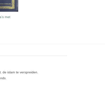
AAD
a’s met
. de islam te verspreiden.
ands.