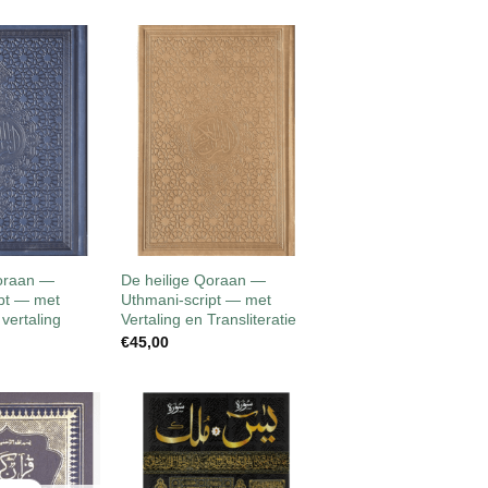
Toevoegen
Toevoegen
aan
aan
wenslijst
wenslijst
+
NIEUW
Qoraan —
De heilige Qoraan —
pt — met
Uthmani-script — met
vertaling
Vertaling en Transliteratie
€
45,00
Toevoegen
Toevoegen
aan
aan
wenslijst
wenslijst