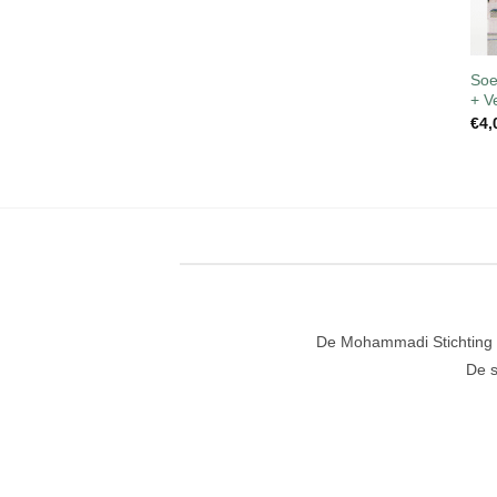
Soe
+ V
€
4,
De Mohammadi Stichting is
De s