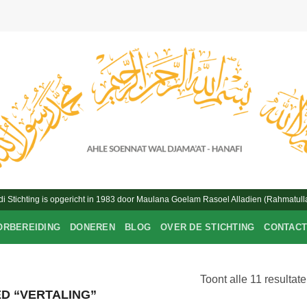
Stichting is opgericht in 1983 door Maulana Goelam Rasoel Alladien (Rahmatulla
ORBEREIDING
DONEREN
BLOG
OVER DE STICHTING
CONTAC
Toont alle 11 resultat
D “VERTALING”