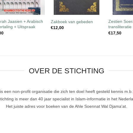
+
+
+
OP VOORR
rah Jaasien + Arabisch
Zestien Soer
Zakboek van gebeden
ertaling + Uitspraak
transliteratie
€
12,00
00
€
17,50
OVER DE STICHTING
 een non-profit organisatie die zich ten doel heeft gesteld kennis m.b.t
tichting is meer dan 40 jaar specialist in Islam-informatie in het Nederl
Het juiste adres voor boeken van de Ahle Soennat Wal Djama'at.