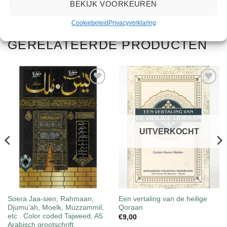
BEKIJK VOORKEUREN
Cookiebeleid
Privacyverklaring
GERELATEERDE PRODUCTEN
Toevoegen
Toevoegen
aan
aan
wenslijst
wenslijst
UITVERKOCHT
Soera Jaa-sien, Rahmaan,
Een vertaling van de heilige
Djumu’ah, Moelk, Muzzammil,
Qoraan
etc . Color coded Tajweed, A5
€
9,00
Arabisch grootschrift.