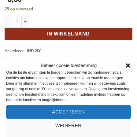
25 op voorraad
Qoraan - Register/Index aantal
IN WINKELMAND
Artikelcode:
IND-200
Categorie:
Qoraan
Beheer cookie toestemming
Trefwoorden:
Index
,
Nederlands
,
Qoraan
,
Register
Om de beste ervaringen te bieden, gebruiken wij technologieën zoals
cookies om informatie over je apparaat op te slaan en/of te raadplegen.
Door in te stemmen met deze technologieën kunnen wij gegevens zoals
surfgedrag of unieke ID's op deze site verwerken. Als je geen toestemming
geeft of uw toestemming intrekt, kan dit een nadelige invloed hebben op
bepaalde functies en mogelijkheden.
BESCHRIJVING
ACCEPTEREN
EXTRA INFORMATIE
WEIGEREN
Index behorende bij de Heilige Qoraan.