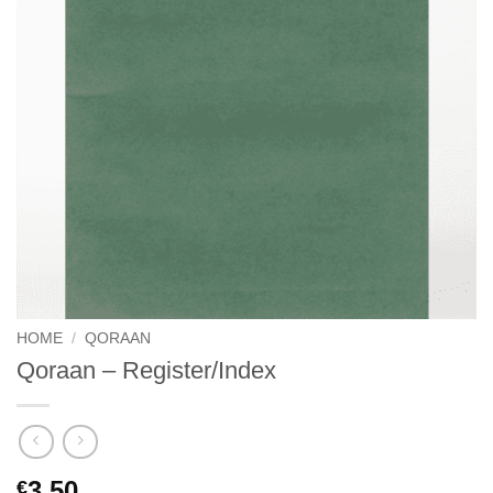
HOME
/
QORAAN
Qoraan – Register/Index
3,50
€