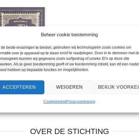
Toevoegen
aan
wenslijst
Beheer cookie toestemming
UITVERKOCHT
de beste ervaringen te bieden, gebruiken wij technologieën zoals cookies om
ormatie over je apparaat op te slaan en/of te raadplegen. Door in te stemmen met d
hnologieën kunnen wij gegevens zoals surfgedrag of unieke ID's op deze site
werken. Als je geen toestemming geeft of uw toestemming intrekt, kan dit een nade
+
loed hebben op bepaalde functies en mogelijkheden.
aan Arabisch-
erlands (pocket)
ACCEPTEREN
WEIGEREN
BEKIJK VOORKE
,00
Cookiebeleid
Privacyverklaring
OVER DE STICHTING