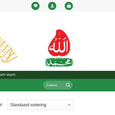
ahi 'alayh)
Zoeken
T
naar:
at