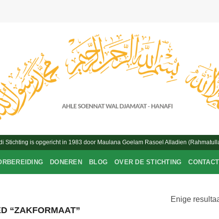
Stichting is opgericht in 1983 door Maulana Goelam Rasoel Alladien (Rahmatulla
ORBEREIDING
DONEREN
BLOG
OVER DE STICHTING
CONTAC
Enige resulta
D “ZAKFORMAAT”