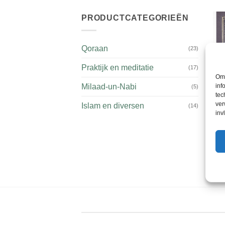
PRODUCTCATEGORIEËN
Qoraan
(23)
Praktijk en meditatie
(17)
Om 
inf
Milaad-un-Nabi
(5)
tec
ver
Islam en diversen
(14)
inv
Qor
Ned
€
10