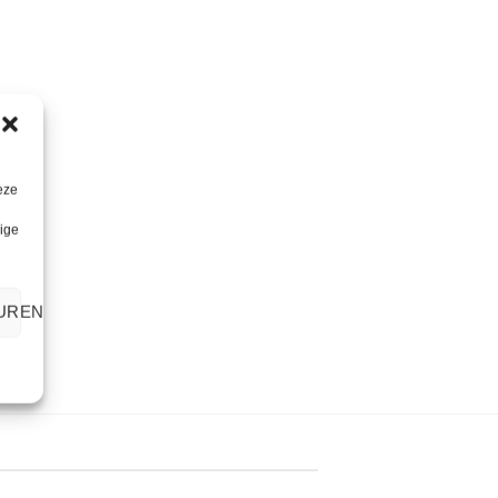
eze
lige
UREN