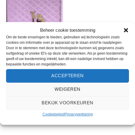
Toevoegen
aan
wenslijst
Beheer cookie toestemming
Om de beste ervaringen te bieden, gebruiken wij technologieën zoals
cookies om informatie over je apparaat op te slaan en/of te raadplegen.
Door in te stemmen met deze technologieën kunnen wij gegevens zoals
surfgedrag of unieke ID's op deze site verwerken. Als je geen toestemming
geeft of uw toestemming intrekt, kan dit een nadelige invloed hebben op
bepaalde functies en mogelijkheden.
OP=OP
Qoraan Arabisch A4 (zwart/wit)
met Elegante Roze Fluwelen
ACCEPTEREN
Omslag
€
27,50
WEIGEREN
BEKIJK VOORKEUREN
Cookiebeleid
Privacyverklaring
OVER DE STICHTING