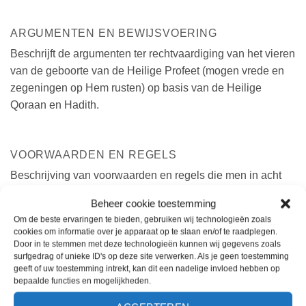
ARGUMENTEN EN BEWIJSVOERING
Beschrijft de argumenten ter rechtvaardiging van het vieren
van de geboorte van de Heilige Profeet (mogen vrede en
zegeningen op Hem rusten) op basis van de Heilige
Qoraan en Hadith.
VOORWAARDEN EN REGELS
Beschrijving van voorwaarden en regels die men in acht
dient te nemen voor een juiste uitvoering van de Milaad
Beheer cookie toestemming
bijeenkomst.
Om de beste ervaringen te bieden, gebruiken wij technologieën zoals
cookies om informatie over je apparaat op te slaan en/of te raadplegen.
Door in te stemmen met deze technologieën kunnen wij gegevens zoals
surfgedrag of unieke ID's op deze site verwerken. Als je geen toestemming
VERHALEN EN VERTELLINGEN
geeft of uw toestemming intrekt, kan dit een nadelige invloed hebben op
Bevat verhalen en vertellingen met betrekking tot de
bepaalde functies en mogelijkheden.
milaad viering waardoor de kennis hieromtrent wordt