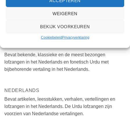
ACCEPTEREN
vergroot, de liefde voor de Heilige Profeet (mogen vrede en
zegeningen op Hem rusten) toeneemt en men het eigen
WEIGEREN
levenskwaliteit kan verhogen door de moralen die worden
onderwezen.
BEKIJK VOORKEUREN
Cookiebeleid
Privacyverklaring
LOFZANGEN
Bevat bekende, klassieke en de meest bezongen
lofzangen in het Nederlands en fonetisch Urdu met
bijbehorende vertaling in het Nederlands.
NEDERLANDS
Bevat artikelen, leesstukken, verhalen, vertellingen en
lofzangen in het Nederlands. De Urdu lofzangen zijn
voorzien van Nederlandse vertalingen.