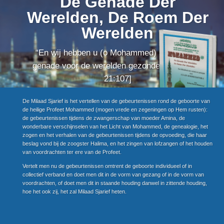
De Genade Der
Werelden, De Roem Der
Werelden
“En wij hebben u (o Mohammed) slechts als
Wat is Milaad?
genade voor de werelden gezonden.” [Qoraan
21:107]
NU BESTELLEN!
De Milaad Sjarief is het vertellen van de gebeurtenissen rond de geboorte van
de heilige Profeet Mohammed (mogen vrede en zegeningen op Hem rusten):
de gebeurtenissen tijdens de zwangerschap van moeder Amina, de
wonderbare verschijnselen van het Licht van Mohammed, de genealogie, het
zogen en het verhalen van de gebeurtenissen tijdens de opvoeding, die haar
beslag vond bij de zoogster Halima, en het zingen van lofzangen of het houden
van voordrachten ter ere van de Profeet.
Vertelt men nu de gebeurtenissen omtrent de geboorte individueel of in
collectief verband en doet men dit in de vorm van gezang of in de vorm van
voordrachten, of doet men dit in staande houding danwel in zittende houding,
hoe het ook zij, het zal Milaad Sjarief heten.